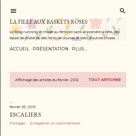
Accéder au contenu principal
LA FILLE AUX BASKETS ROSES
Le blog running et mode au féminin sans se prendre la tête, des
essais de materiel, des récits de courses et bien d'autres choses ...
ACCUEIL
PRÉSENTATION
PLUS…
Affichage des articles du février, 2012
TOUT AFFICHER
A
r
t
février 29, 2012
ESCALIERS
i
Partager
Enregistrer un commentaire
c