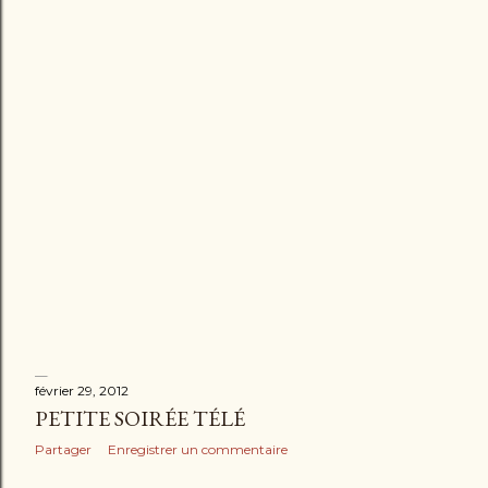
l
e
s
février 29, 2012
PETITE SOIRÉE TÉLÉ
Partager
Enregistrer un commentaire