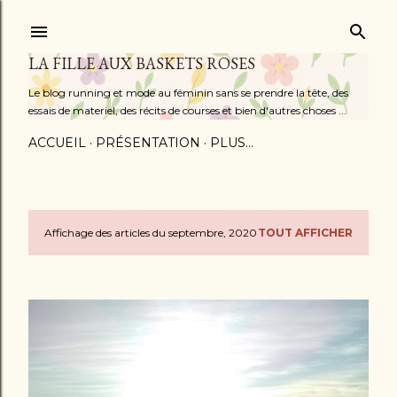
Accéder au contenu principal
LA FILLE AUX BASKETS ROSES
Le blog running et mode au féminin sans se prendre la tête, des
essais de materiel, des récits de courses et bien d'autres choses ...
ACCUEIL
PRÉSENTATION
PLUS…
Affichage des articles du septembre, 2020
TOUT AFFICHER
A
r
t
i
c