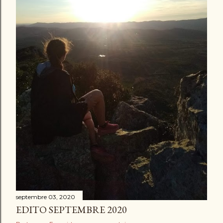
l
e
s
septembre 03, 2020
EDITO SEPTEMBRE 2020