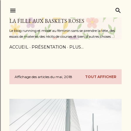
Accéder au contenu principal
LA FILLE AUX BASKETS ROSES
Le blog running et mode au féminin sans se prendre la tête, des
essais de materiel, des récits de courses et bien d'autres choses ...
ACCUEIL
PRÉSENTATION
PLUS…
Affichage des articles du mai, 2018
TOUT AFFICHER
A
r
t
i
c