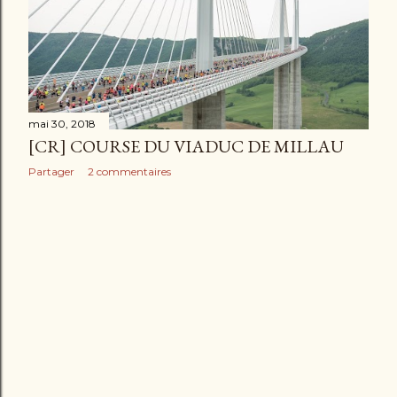
l
e
s
mai 30, 2018
[CR] COURSE DU VIADUC DE MILLAU
Partager
2 commentaires