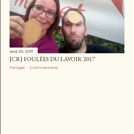
l
e
s
août 30, 2017
[CR] FOULÉES DU LAVOIR 2017
Partager
2 commentaires