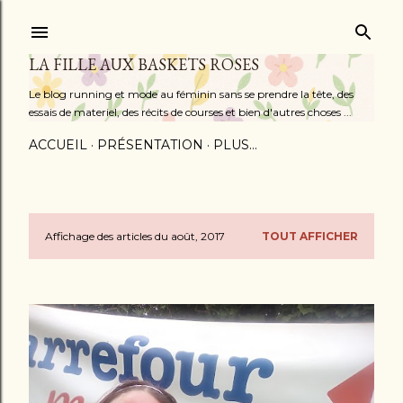
Accéder au contenu principal
LA FILLE AUX BASKETS ROSES
Le blog running et mode au féminin sans se prendre la tête, des
essais de materiel, des récits de courses et bien d'autres choses ...
ACCUEIL
PRÉSENTATION
PLUS…
Affichage des articles du août, 2017
TOUT AFFICHER
A
r
t
i
c