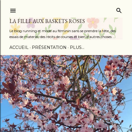
Accéder au contenu principal
LA FILLE AUX BASKETS ROSES
Le blog running et mode au féminin sans se prendre la tête, des
essais de materiel, des récits de courses et bien d'autres choses ...
ACCUEIL
PRÉSENTATION
PLUS…