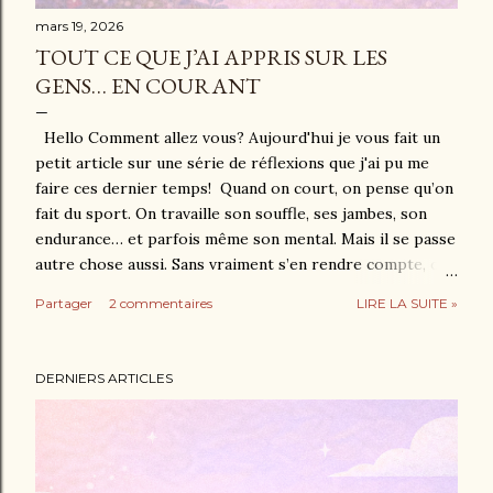
mars 19, 2026
TOUT CE QUE J’AI APPRIS SUR LES
GENS… EN COURANT
Hello Comment allez vous? Aujourd'hui je vous fait un
petit article sur une série de réflexions que j'ai pu me
faire ces dernier temps! Quand on court, on pense qu’on
fait du sport. On travaille son souffle, ses jambes, son
endurance… et parfois même son mental. Mais il se passe
autre chose aussi. Sans vraiment s’en rendre compte, on
devient un peu observateur du monde. Parce que courir,
Partager
2 commentaires
LIRE LA SUITE »
c’est traverser des paysages… et croiser des gens. Au fil
des kilomètres, j’ai découvert que la course à pied est
aussi une formidable leçon sur la nature humaine. Parfois
DERNIERS ARTICLES
attendrissante, parfois drôle… et parfois franchement
surprenante. Ceux qui disent bonjour (et ceux qui ne
disent pas bonjour) Très vite, un coureur découvre une
règle simple : le bonjour entre sportifs n’est pas une
option, c’est une tradition. Il y a ceux qui saluent d’un