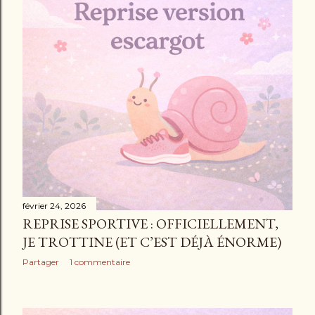
signe de tête discret. Ceux qui font un grand sourire.
Ceux qui lèvent la main comme si on était copains depuis
toujours. Et puis il y a ceux q...
février 24, 2026
REPRISE SPORTIVE : OFFICIELLEMENT,
JE TROTTINE (ET C’EST DÉJÀ ÉNORME)
Partager
1 commentaire