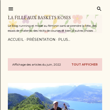
Accéder au contenu principal
LA FILLE AUX BASKETS ROSES
Le blog running et mode au féminin sans se prendre la tête, des
essais de materiel, des récits de courses et bien d'autres choses ...
ACCUEIL
PRÉSENTATION
PLUS…
Affichage des articles du juin, 2022
TOUT AFFICHER
A
r
t
i
c