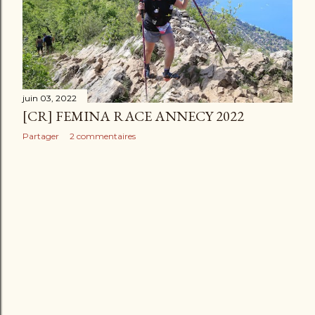
l
e
s
juin 03, 2022
[CR] FEMINA RACE ANNECY 2022
Partager
2 commentaires