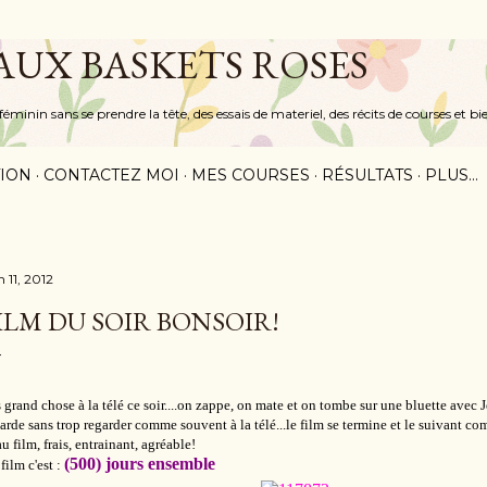
Accéder au contenu principal
 AUX BASKETS ROSES
inin sans se prendre la tête, des essais de materiel, des récits de courses et bi
ION
CONTACTEZ MOI
MES COURSES
RÉSULTATS
PLUS…
n 11, 2012
ILM DU SOIR BONSOIR!
 grand chose à la télé ce soir....on zappe, on mate et on tombe sur une bluette ave
arde sans trop regarder comme souvent à la télé...le film se termine et le suivant co
u film, frais, entrainant, agréable!
(500) jours ensemble
film c'est :