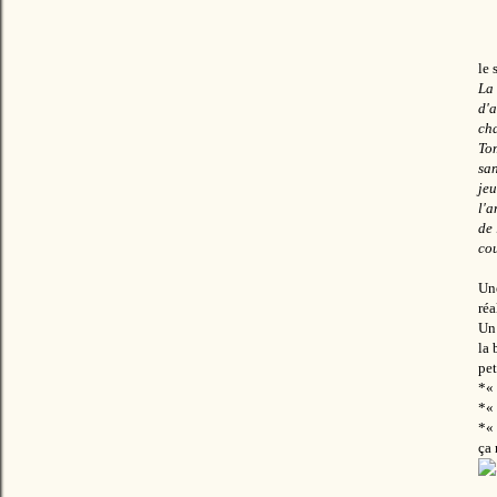
le 
La 
d'
cha
Tom
san
je
l'a
de 
cou
Une
réa
Un 
la 
pet
*
«
*« 
*« 
ça 