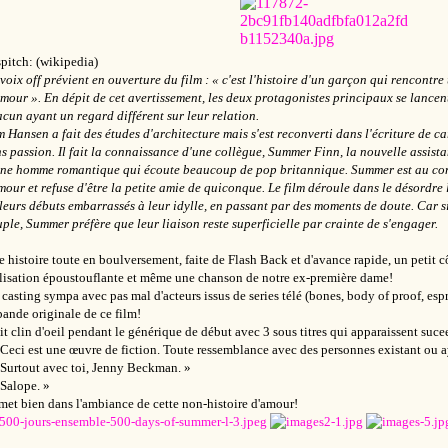
spitch: (wikipedia)
voix off prévient en ouverture du film :
« c'est l'histoire d'un garçon qui rencontre u
amour »
. En dépit de cet avertissement, les deux protagonistes principaux se lance
cun ayant un regard différent sur leur relation.
 Hansen a fait des études d'architecture mais s'est reconverti dans l'écriture de c
s passion. Il fait la connaissance d'une collègue, Summer Finn, la nouvelle assista
une homme romantique qui écoute beaucoup de pop britannique. Summer est au cont
mour et refuse d'être la petite amie de quiconque. Le film déroule dans le désordre 
leurs débuts embarrassés à leur idylle, en passant par des moments de doute. Car s
ple, Summer préfère que leur liaison reste superficielle par crainte de s'engager.
 histoire toute en boulversement, faite de Flash Back et d'avance rapide, un petit
lisation époustouflante et même une chanson de notre ex-première dame!
casting sympa avec pas mal d'acteurs issus de series télé (bones, body of proof, espri
bande originale de ce film!
it clin d'oeil pendant le générique de début avec 3 sous titres qui apparaissent suce
 Ceci est une œuvre de fiction. Toute ressemblance avec des personnes existant ou aya
Surtout avec toi, Jenny Beckman. »
Salope. »
met bien dans l'ambiance de cette non-histoire d'amour!