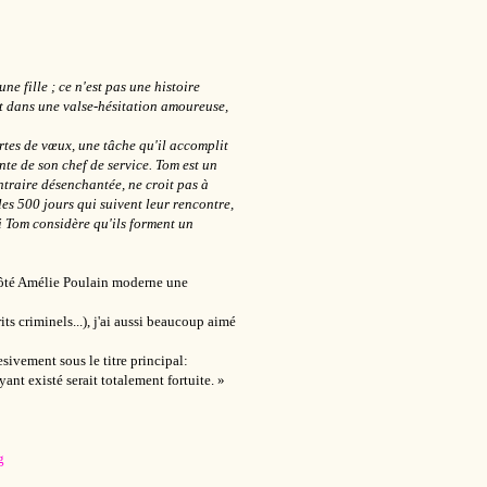
ne fille ; ce n'est pas une histoire
nt dans une valse-hésitation amoureuse,
artes de vœux, une tâche qu'il accomplit
nte de son chef de service. Tom est un
raire désenchantée, ne croit pas à
les 500 jours qui suivent leur rencontre,
i Tom considère qu'ils forment un
 côté Amélie Poulain moderne une
ts criminels...), j'ai aussi beaucoup aimé
esivement sous le titre principal:
nt existé serait totalement fortuite. »