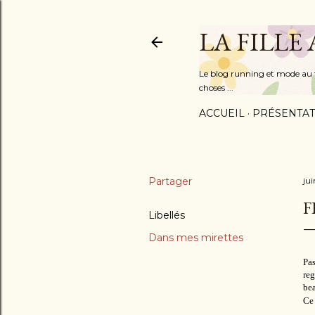
LA FILLE
Le blog running et mode au fém
choses ...
ACCUEIL
PRÉSENTAT
Partager
jui
F
Libellés
Dans mes mirettes
Pas
reg
bea
Ce 