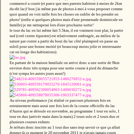
commencé a courir (et parce que mes parents habitent à moins de 2km
du-dit lac)! bon j'ai même pas de photos à moi à vous proposer comme
quoi quand on voit mille fois les choses on oublie de les prendre en
photo! (enfin si quelques photos mais d'une promenade dominicale en
famille) je me rattraperai lors d'une prochaine sortie!
le tour du lac en lui même fait 5.5km, il est vraiment tout plat, la partie
sud (coté centre équestre) est relativement ombragée, au milieu de la
nature par contre a partir du bout du lac côté plaimpied on passe au
soleil pour une bonne moitié (et beaucoup moins jolie et interessante
car on longe des habitations).
En partant de la maison familiale on arrive donc a une sortie de 9km
environ donc très sympa pour une sortie course à pied du dimanche
(c'est sympa les autres jours aussi!)
Au niveau performance j'ai réalisé ce parcours plusieurs fois en
entrainement mais aussi une fois lors de la course officielle du lac
d'Auron qui se déroule en novembre, au programme 1 tour en solo, 1
tour en duo (arrivée main dans la main) 2 tours solo et 2 tours duo et
plusieurs courses enfants
Je m'étais donc inscrite au 1 tour duo sans trop savoir ce que ça allait
donner (à ce moment le 20 novembre 2011 je n'avais jamais couru