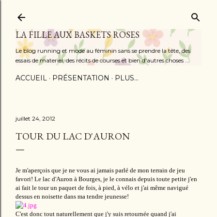
Accéder au contenu principal
LA FILLE AUX BASKETS ROSES
Le blog running et mode au féminin sans se prendre la tête, des
essais de materiel, des récits de courses et bien d'autres choses ...
ACCUEIL
PRÉSENTATION
PLUS…
juillet 24, 2012
TOUR DU LAC D'AURON
Je m'aperçois que je ne vous ai jamais parlé de mon terrain de jeu
favori! Le lac d'Auron à Bourges, je le connais depuis toute petite j'en
ai fait le tour un paquet de fois, à pied, à vélo et j'ai même navigué
dessus en noisette dans ma tendre jeunesse!
C'est donc tout naturellement que j'y suis retournée quand j'ai