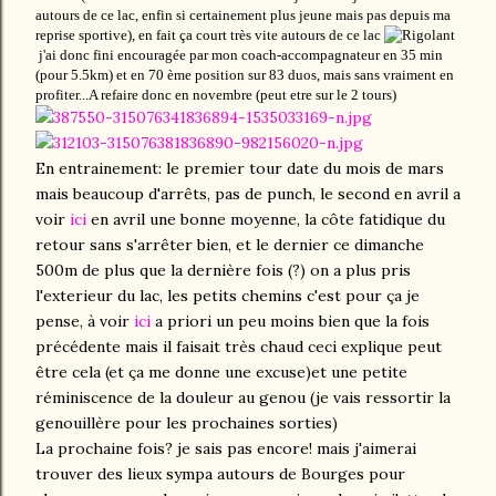
autours de ce lac, enfin si certainement plus jeune mais pas depuis ma
reprise sportive), en fait ça court très vite autours de ce lac
j'ai donc fini encouragée par mon coach-accompagnateur en 35 min
(pour 5.5km) et en 70 ème position sur 83 duos, mais sans vraiment en
profiter...A refaire donc en novembre (peut etre sur le 2 tours)
En entrainement: le premier tour date du mois de mars
mais beaucoup d'arrêts, pas de punch, le second en avril a
voir
ici
en avril une bonne moyenne, la côte fatidique du
retour sans s'arrêter bien, et le dernier ce dimanche
500m de plus que la dernière fois (?) on a plus pris
l'exterieur du lac, les petits chemins c'est pour ça je
pense, à voir
ici
a priori un peu moins bien que la fois
précédente mais il faisait très chaud ceci explique peut
être cela (et ça me donne une excuse)et une petite
réminiscence de la douleur au genou (je vais ressortir la
genouillère pour les prochaines sorties)
La prochaine fois? je sais pas encore! mais j'aimerai
trouver des lieux sympa autours de Bourges pour