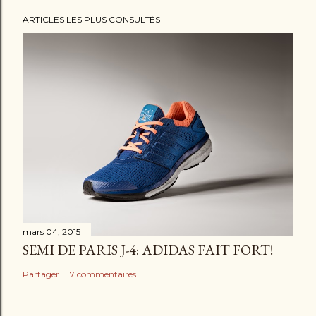
n
ARTICLES LES PLUS CONSULTÉS
c
o
m
m
e
n
t
a
i
r
e
mars 04, 2015
SEMI DE PARIS J-4: ADIDAS FAIT FORT!
Partager
7 commentaires