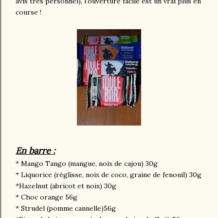
avis très personnel), l’ouverture facile est un vrai plus en
course !
En barre :
* Mango Tango (mangue, noix de cajou) 30g
* Liquorice (réglisse, noix de coco, graine de fenouil) 30g
*Hazelnut (abricot et noix) 30g
* Choc orange 56g
* Strudel (pomme cannelle)56g