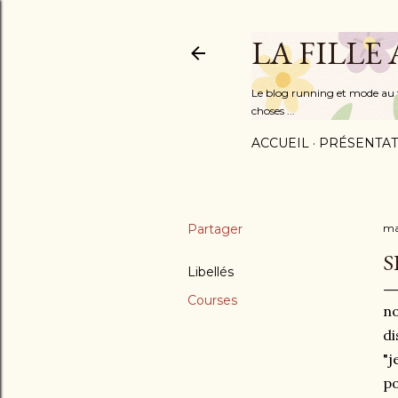
LA FILLE
Le blog running et mode au fém
choses ...
ACCUEIL
PRÉSENTAT
Partager
ma
S
Libellés
Courses
no
di
"j
po