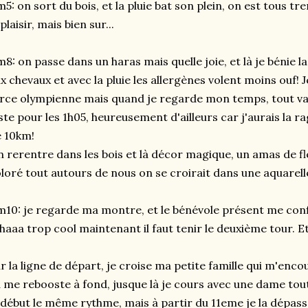
5: on sort du bois, et la pluie bat son plein, on est tous tre
 plaisir, mais bien sur...
8: on passe dans un haras mais quelle joie, et là je bénie la 
x chevaux et avec la pluie les allergènes volent moins ouf!
rce olympienne mais quand je regarde mon temps, tout va 
ste pour les 1h05, heureusement d'ailleurs car j'aurais la 
 10km!
 rerentre dans les bois et là décor magique, un amas de fle
loré tout autours de nous on se croirait dans une aquarell
10: je regarde ma montre, et le bénévole présent me co
aaa trop cool maintenant il faut tenir le deuxième tour. Et 
r la ligne de départ, je croise ma petite famille qui m'enco
 me rebooste à fond, jusque là je cours avec une dame tout
 début le même rythme, mais à partir du 11eme je la dépasse