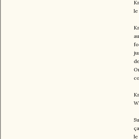
Km
le
Km
au
fo
ju
de
On
co
Km
Wh
Su
ça
le