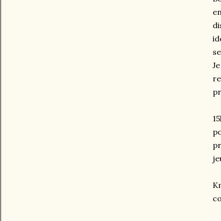
en
di
id
se
Je
re
pr
15
po
pr
je
Km
co