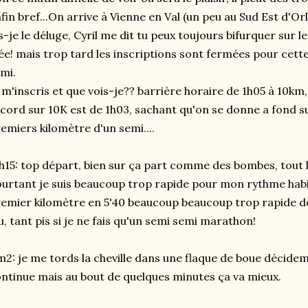
fin bref...On arrive à Vienne en Val (un peu au Sud Est d'Or
s-je le déluge, Cyril me dit tu peux toujours bifurquer sur 
ée! mais trop tard les inscriptions sont fermées pour cette 
mi.
 m'inscris et que vois-je?? barrière horaire de 1h05 à 10
cord sur 10K est de 1h03, sachant qu'on se donne a fond s
emiers kilomètre d'un semi....
h15: top départ, bien sur ça part comme des bombes, tout
urtant je suis beaucoup trop rapide pour mon rythme habitue
emier kilomètre en 5'40 beaucoup beaucoup trop rapide do
u, tant pis si je ne fais qu'un semi semi marathon!
2: je me tords la cheville dans une flaque de boue décideme
ntinue mais au bout de quelques minutes ça va mieux.