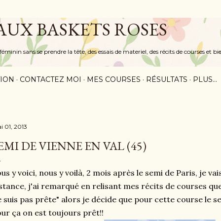
Accéder au contenu principal
 AUX BASKETS ROSES
inin sans se prendre la tête, des essais de materiel, des récits de courses et bi
ION
CONTACTEZ MOI
MES COURSES
RÉSULTATS
PLUS…
i 01, 2013
EMI DE VIENNE EN VAL (45)
us y voici, nous y voilà, 2 mois après le semi de Paris, je va
stance, j'ai remarqué en relisant mes récits de courses 
e suis pas prête" alors je décide que pour cette course le seu
ur ça on est toujours prêt!!