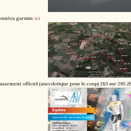
onnées garmin:
ici
assement officiel (anecdotique pour le coup) 283 sur 295 