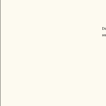
Dé
su