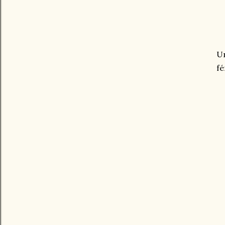
Un
fé