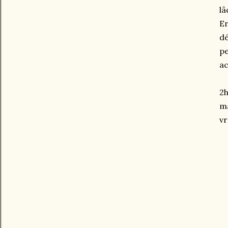
lâ
En
dé
pe
ac
2h
ma
vr