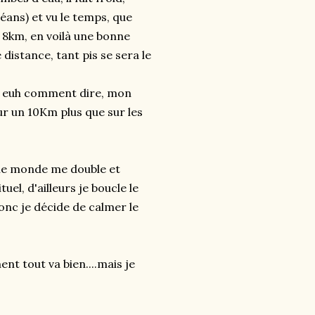
léans) et vu le temps, que
le 8km, en voilà une bonne
distance, tant pis se sera le
km, euh comment dire, mon
ur un 10Km plus que sur les
 le monde me double et
l, d'ailleurs je boucle le
nc je décide de calmer le
nt tout va bien....mais je