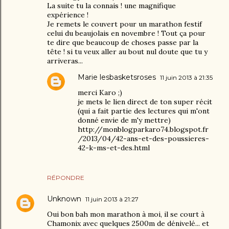
La suite tu la connais ! une magnifique
expérience !
Je remets le couvert pour un marathon festif
celui du beaujolais en novembre ! Tout ça pour
te dire que beaucoup de choses passe par la
tête ! si tu veux aller au bout nul doute que tu y
arriveras...
Marie lesbasketsroses
11 juin 2013 à 21:35
merci Karo ;)
je mets le lien direct de ton super récit
(qui a fait partie des lectures qui m'ont
donné envie de m'y mettre)
http://monblogparkaro74.blogspot.fr
/2013/04/42-ans-et-des-poussieres-
42-k-ms-et-des.html
RÉPONDRE
Unknown
11 juin 2013 à 21:27
Oui bon bah mon marathon à moi, il se court à
Chamonix avec quelques 2500m de dénivelé... et