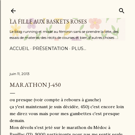
Accéder au contenu principal
LA FILLE AUX BASKETS ROSES
Le blog running et mode au féminin sans se prendre la tête, des
essais de materiel, des récits de courses et bien d'autres choses ...
ACCUEIL
PRÉSENTATION
PLUS…
juin 11, 2013
MARATHON J-450
ou presque (voir compte à rebours à gauche)
ça y'est maintenant je suis décidée, 450j c'est encore loin
me direz vous mais pour mes gambettes c'est presque
demain.
Mon dévolu s'est jeté sur le marathon du Médoc à
Pauillac (33), 9000 participants pour pas me sentir seule,