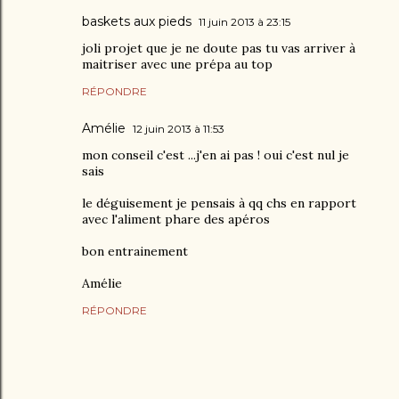
baskets aux pieds
11 juin 2013 à 23:15
joli projet que je ne doute pas tu vas arriver à
maitriser avec une prépa au top
RÉPONDRE
Amélie
12 juin 2013 à 11:53
mon conseil c'est ...j'en ai pas ! oui c'est nul je
sais
le déguisement je pensais à qq chs en rapport
avec l'aliment phare des apéros
bon entrainement
Amélie
RÉPONDRE