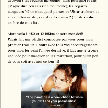
décevoir), les regards incrédules "mais pourquoi tu fais
ça" (que dire j'en sais rien moi même), les regards
moqueurs "42km c'est quoi? penses au Ultra-traileurs et
aux centbornards ça c'est de la course!" (dur de rivaliser
en face de ceux là)...
Alors voilà J-450 et 42.195km ce sera mon défi!
J'avais fait une playlist concoctée par vous pour mon
premier trail, un T-shirt avec tous vos encouragements
pour mon 1er semi l'année dernière, il faut que je trouve
une idée pour marquer ce 1er marathon, pour qu'un peu
de vous soit avec moi ce jour là!