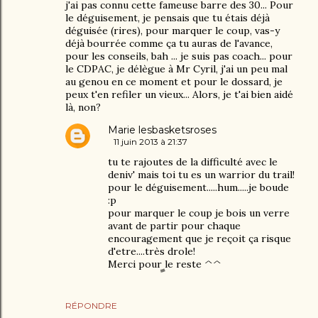
j'ai pas connu cette fameuse barre des 30... Pour
le déguisement, je pensais que tu étais déjà
déguisée (rires), pour marquer le coup, vas-y
déjà bourrée comme ça tu auras de l'avance,
pour les conseils, bah ... je suis pas coach... pour
le CDPAC, je délègue à Mr Cyril, j'ai un peu mal
au genou en ce moment et pour le dossard, je
peux t'en refiler un vieux... Alors, je t'ai bien aidé
là, non?
Marie lesbasketsroses
11 juin 2013 à 21:37
tu te rajoutes de la difficulté avec le
deniv' mais toi tu es un warrior du trail!
pour le déguisement.....hum.....je boude
:p
pour marquer le coup je bois un verre
avant de partir pour chaque
encouragement que je reçoit ça risque
d'etre....très drole!
Merci pour le reste ^^
RÉPONDRE