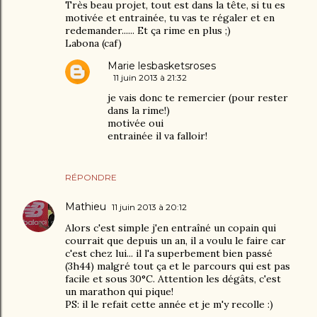
Très beau projet, tout est dans la tête, si tu es
motivée et entrainée, tu vas te régaler et en
redemander...... Et ça rime en plus ;)
Labona (caf)
Marie lesbasketsroses
11 juin 2013 à 21:32
je vais donc te remercier (pour rester
dans la rime!)
motivée oui
entrainée il va falloir!
RÉPONDRE
Mathieu
11 juin 2013 à 20:12
Alors c'est simple j'en entraîné un copain qui
courrait que depuis un an, il a voulu le faire car
c'est chez lui... il l'a superbement bien passé
(3h44) malgré tout ça et le parcours qui est pas
facile et sous 30°C. Attention les dégâts, c'est
un marathon qui pique!
PS: il le refait cette année et je m'y recolle :)