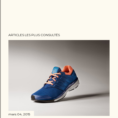
r
e
r
u
n
ARTICLES LES PLUS CONSULTÉS
c
o
m
m
e
n
t
a
i
r
e
mars 04, 2015