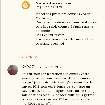
Marie lesbasketsroses
11 juin 2013 à 21:33
Merci des premiers conseils coach
Mathieu ;)
c'est vrai que début septembre dans ce
coin là ça doit cogner il faudra que je
me méfie
3h44 ça fait rever!
Bon marathon a lui cette année et bon
coaching pour toi
RÉPONDRE
KARO74
11 juin 2013 à 21:15
J'ai fait mon 1er marathon sur Annecy cette
année! je ne me suis pas mise de contraintes de
temps ! je voulais juste finir ! j'ai commencé la
cap en 2012 mon expérience perso :juste un
10Km, un 18 km et quelques trails, aucun semi(je
sais c'est pas bien...)Une idée folle qui a germé
très rapidement 42 ans 42 km... (mon récit sur
monblogparkaro74)