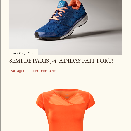
n
t
a
i
r
e
mars 04, 2015
SEMI DE PARIS J-4: ADIDAS FAIT FORT!
Partager
7 commentaires