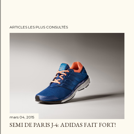
r
u
n
ARTICLES LES PLUS CONSULTÉS
c
o
m
m
e
n
t
a
i
r
e
mars 04, 2015
SEMI DE PARIS J-4: ADIDAS FAIT FORT!