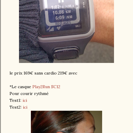
le prix 169€ sans cardio 219€ avec
*Le casque
Play2Run SC12
Pour courir rythmé
Test1:
ici
Test2:
ici