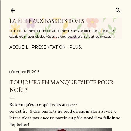
Accéder au contenu principal
LA FILLE AUX BASKETS ROSES
Le blog running et mode au féminin sans se prendre la tête, des
essais de materiel, des récits de courses et bien d'autres choses ...
ACCUEIL
PRÉSENTATION
PLUS…
décembre 19, 2013
TOUJOURS EN MANQUE D'IDÉE POUR
NOËL?
Et bien qu'est ce qu'il vous arrive??
on est à J-6 des paquets au pied du sapin alors si votre
lettre n'est pas encore partie au pôle nord il va falloir se
dépêcher!