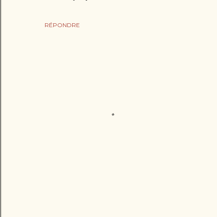
RÉPONDRE
E
n