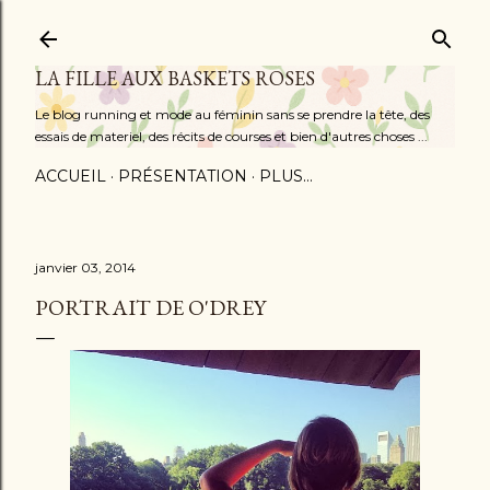
Accéder au contenu principal
LA FILLE AUX BASKETS ROSES
Le blog running et mode au féminin sans se prendre la tête, des
essais de materiel, des récits de courses et bien d'autres choses ...
ACCUEIL
PRÉSENTATION
PLUS…
janvier 03, 2014
PORTRAIT DE O'DREY