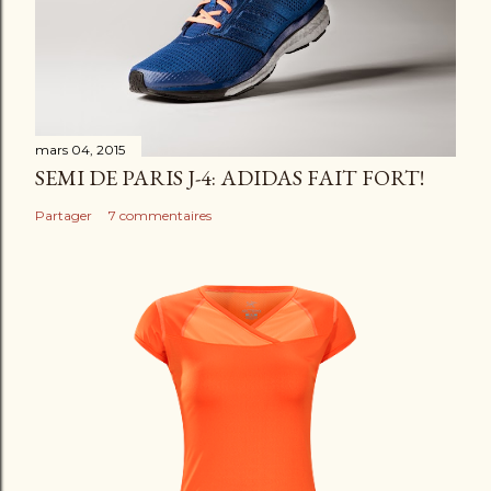
t
a
i
r
e
mars 04, 2015
SEMI DE PARIS J-4: ADIDAS FAIT FORT!
Partager
7 commentaires