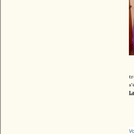
tr
s'
La
Vo