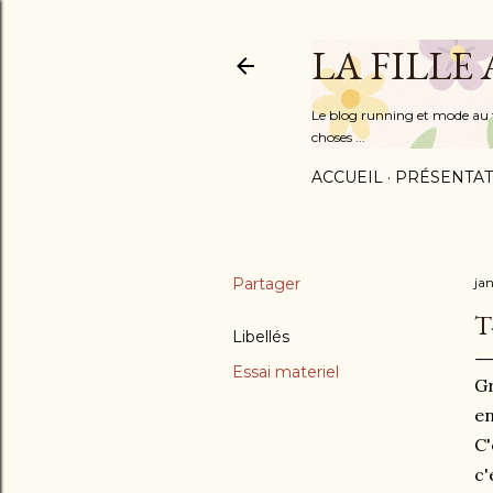
LA FILLE
Le blog running et mode au fém
choses ...
ACCUEIL
PRÉSENTAT
Partager
ja
T
Libellés
Essai materiel
Gr
en
C'
c'