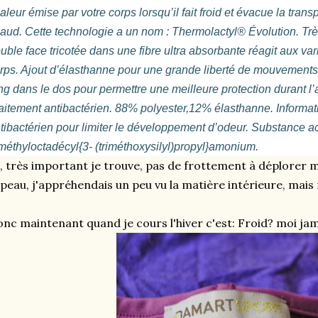
aleur émise par votre corps lorsqu’il fait froid et évacue la tran
aud. Cette technologie a un nom : Thermolactyl® Évolution. Très
uble face tricotée dans une fibre ultra absorbante réagit aux va
rps. Ajout d’élasthanne pour une grande liberté de mouvements.
ng dans le dos pour permettre une meilleure protection durant l’ac
aitement antibactérien. 88% polyester,12% élasthanne. Informatio
tibactérien pour limiter le développement d’odeur. Substance ac
méthyloctadécyl{3- (triméthoxysilyl)propyl}amonium.
, très important je trouve, pas de frottement à déplorer
 peau, j'appréhendais un peu vu la matière intérieure, mai
nc maintenant quand je cours l'hiver c'est: Froid? moi jam