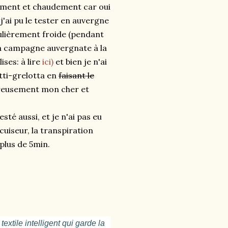
rement et chaudement car oui
 j'ai pu le tester en auvergne
culièrement froide (pendant
a campagne auvergnate à la
ses: à lire
ici)
et bien je n'ai
otti-grelotta en
faisant le
eusement mon cher et
esté aussi, et je n'ai pas eu
uiseur, la transpiration
plus de 5min.
extile intelligent qui garde la