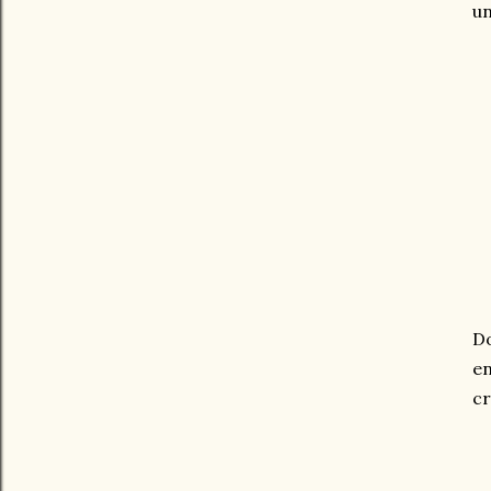
un
Do
en
cr