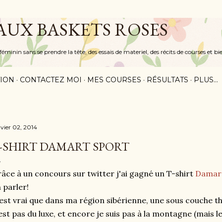
Accéder au contenu principal
 AUX BASKETS ROSES
inin sans se prendre la tête, des essais de materiel, des récits de courses et bi
ION
CONTACTEZ MOI
MES COURSES
RÉSULTATS
PLUS…
nvier 02, 2014
-SHIRT DAMART SPORT
âce à un concours sur twitter j'ai gagné un T-shirt
Damart
 parler!
est vrai que dans ma région sibérienne, une sous couche t
est pas du luxe, et encore je suis pas à la montagne (mais l