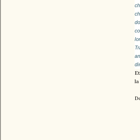
ch
ch
do
co
lo
Tr
an
di
Et
la
Do