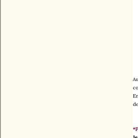
Au
co
En
de
*P
Je