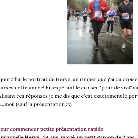
jourd'hui le portrait de Hervé, un runner que j'ai du croiser
urses cette année! En espérant le croiser "pour de vrai" s
 lisant ces réponses je me dis que c'est exactement le portr
...moi! (sauf la présentation :p)
our commencer petite présentation rapide 
 m'appelle Hervé , 34 ans, marié, un petit garçon de 2 ans. J