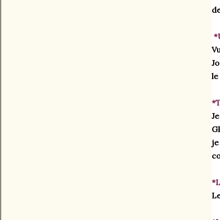
de
 
Vu
Jo
le
*T
Je
GP
je
co
*L
Le