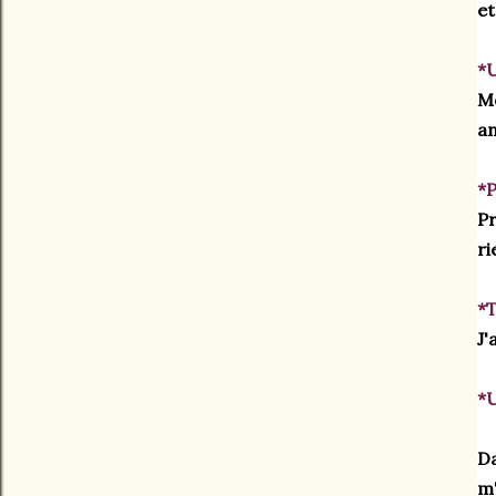
et
*U
Mo
an
*P
Pr
ri
*T
J'
*U
Da
m'