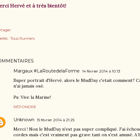
rci Hervé et à très bientôt!
rtager
ellés :
Tous Runners
OMMENTAIRES
Margaux #LaRoutedelaForme
14 février 2014 à 10:13
Super portrait d'Hervé, alors le MudDay c'etait comment? Ca à 
n'ai jamais osé.
Ps: Vive la Marine!
RÉPONDRE
Unknown
15 février 2014 à 21:25
Merci ! Non le MudDay n'est pas super compliqué. J'ai échoué
cordes mais c'est vraiment pas grave tant on s'est amusé. A 