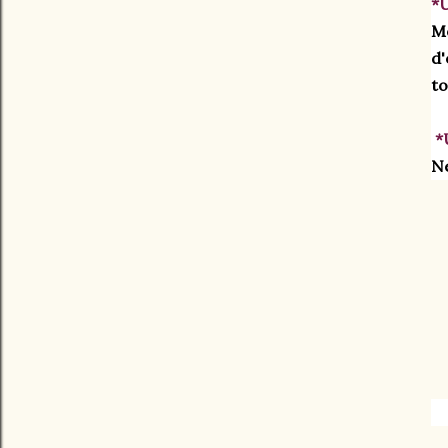
*U
Mo
d'
to
 
Ne