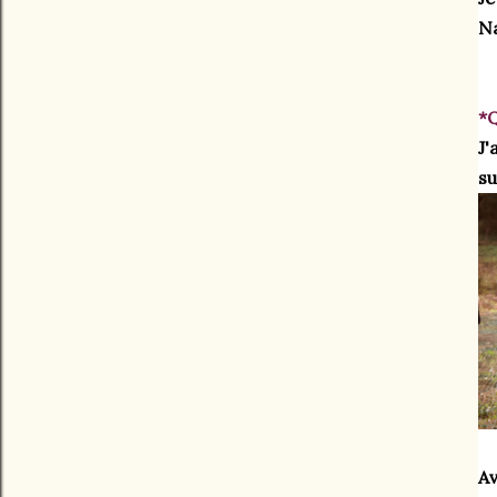
Na
*Q
J'
su
Av