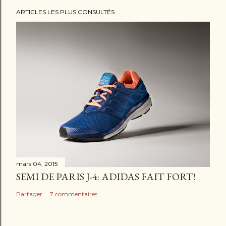
n
ARTICLES LES PLUS CONSULTÉS
c
o
m
m
e
n
t
a
i
r
e
mars 04, 2015
SEMI DE PARIS J-4: ADIDAS FAIT FORT!
Partager
7 commentaires