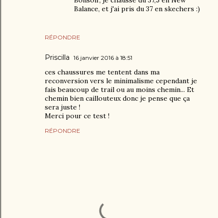
Bonsoir, je chausse du 37,5 en New
Balance, et j'ai pris du 37 en skechers :)
RÉPONDRE
Priscilla
16 janvier 2016 à 18:51
ces chaussures me tentent dans ma
reconversion vers le minimalisme cependant je
fais beaucoup de trail ou au moins chemin... Et
chemin bien caillouteux donc je pense que ça
sera juste !
Merci pour ce test !
RÉPONDRE