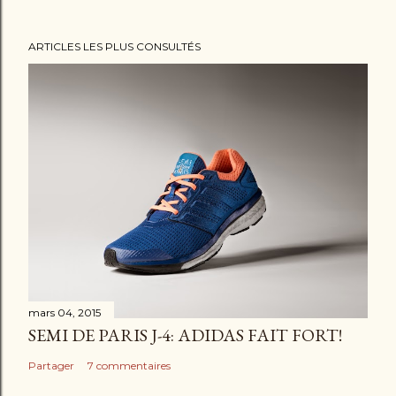
u
n
ARTICLES LES PLUS CONSULTÉS
c
o
m
m
e
n
t
a
i
r
e
mars 04, 2015
SEMI DE PARIS J-4: ADIDAS FAIT FORT!
Partager
7 commentaires