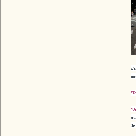
c’
co
*T
*U
ma
Je