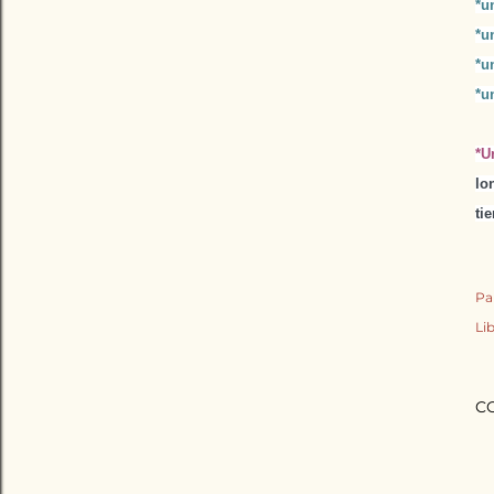
*u
*u
*un
*un
*U
lo
ti
Pa
Lib
C