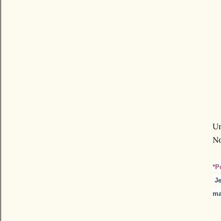
Un
No
*P
Je
ma