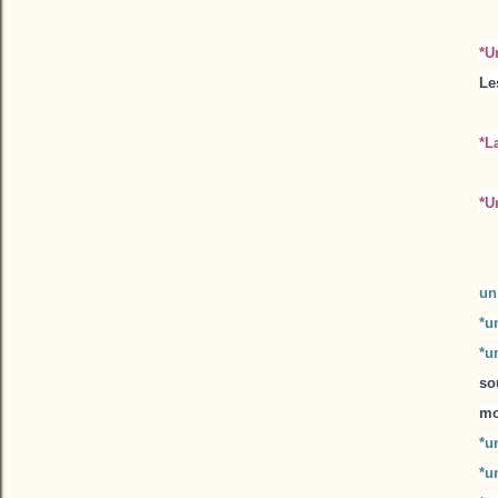
*U
Le
*L
*U
un
*u
*u
so
mo
*u
*un