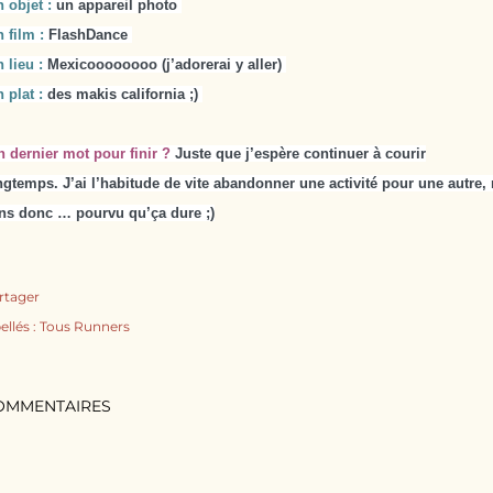
n objet :
un appareil photo
n film :
FlashDance
 lieu :
Mexicoooooooo (j’adorerai y aller)
 plat :
des makis california ;)
n dernier mot pour finir ?
Juste que j’espère continuer à courir
ngtemps. J’ai l’habitude de vite abandonner une activité pour une autre, 
ens donc … pourvu qu’ça dure ;)
rtager
ellés :
Tous Runners
OMMENTAIRES