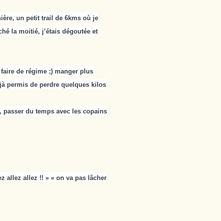
ère, un petit trail de 6kms où je
rché la moitié, j’étais dégoutée et
faire de régime ;) manger plus
éjà permis de perdre quelques kilos
te), passer du temps avec les copains
z allez allez !! » « on va pas lâcher