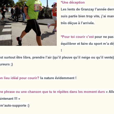
*Une déception
Les lents de Granzay l’année derni
suis partie bien trop vite, j’ai ma
très déçue à l’arrivée.
*Pour toi courir c’est
pour ne pas 
équilibrer et faire du sport m’a d
!
est surtout être libre, prendre l’air (qu’il pleuve qu’il neige ou qu’il ven
ureurs ;)
on lieu idéal pour courir?
la nature évidemment !
ne phrase ou une chanson que tu te répètes dans les moment durs
« Alle
intenant !!!
»
 m’auto-supporte :)