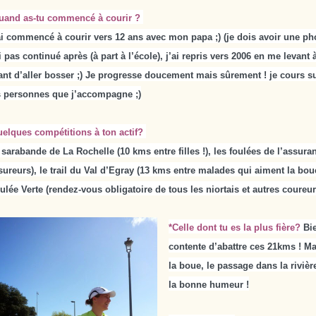
uand as-tu commencé à courir ?
ai commencé à courir vers 12 ans avec mon papa ;) (je dois avoir une pho
ai pas continué après (à part à l’école), j’ai repris vers 2006 en me levan
ant d’aller bosser ;) Je progresse doucement mais sûrement ! je cours sur
s personnes que j’accompagne ;)
uelques compétitions à ton actif?
 sarabande de La Rochelle (10 kms entre filles !), les foulées de l’assura
sureurs), le trail du Val d’Egray (13 kms entre malades qui aiment la bou
ulée Verte (rendez-vous obligatoire de tous les niortais et autres coureu
*Celle dont tu es la plus fière?
Bie
contente d’abattre ces 21kms ! Mai
la boue, le passage dans la rivièr
la bonne humeur !