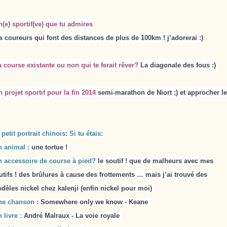
n(e) sportif(ve) que tu admires
s coureurs qui font des distances de plus de 100km ! j’adorerai :)
a course existante ou non qui te ferait rêver?
La diagonale des fous :)
n projet sportif pour la fin 2014
semi-marathon de Niort ;) et approcher l
 petit portrait chinois
:
Si tu étais:
n animal :
une tortue !
n accessoire de course à pied?
le soutif ! que de malheurs avec mes
utifs ! des brûlures à cause des frottements … mais j’ai trouvé des
dèles nickel chez kalenji (enfin nickel pour moi)
ne chanson :
Somewhere only we know - Keane
 livre :
André Malraux - La voie royale