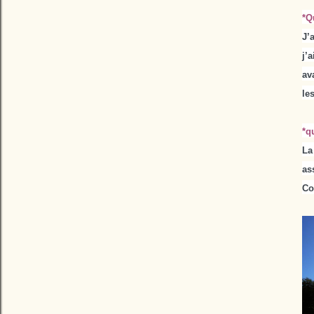
*Q
J’
j’
av
le
*q
La
as
Co