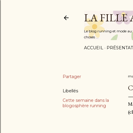
LA FILLE
Le blog running et mode au fém
choses ...
ACCUEIL
PRÉSENTAT
Partager
ma
C
Libellés
Cette semaine dans la
Ma
blogosphère running
(c