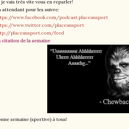
 je vais très vite vous en reparler!
 attendant pour les suivre:
ttps://www.facebook.com/
podcast.placeausport
ttps://www.twitter.com/
placeausport
ttp://placeausport.com/feed
 citation de la semaine
nne semaine (sportive) à tous!