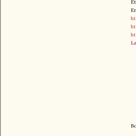
Et
En
h
h
h
La
Bo