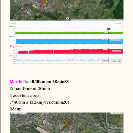
Mardi:
Run
9.19km en 58min53
Echauffement 30min
4 accélérations
7*400m à 13.2km/h (R:1min20)
Récup