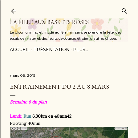
Accéder au contenu principal
LA FILLE AUX BASKETS ROSES
Le blog running et mode au féminin sans se prendre la tête, des
essais de materiel, des récits de courses et bien d'autres choses ...
ACCUEIL
PRÉSENTATION
PLUS…
mars 08, 2015
ENTRAINEMENT DU 2 AU 8 MARS
Semaine 6 du plan
Lundi:
Run
6.30km en 40min42
Footing 40min