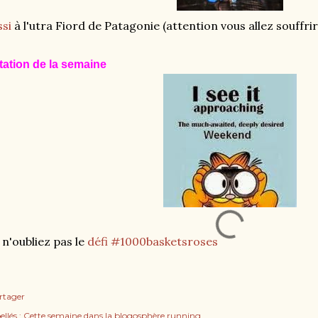
ssi
à l'utra Fiord de Patagonie (attention vous allez souffrir 
tation de la semaine
 n'oubliez pas le
défi #1000basketsroses
rtager
ellés :
Cette semaine dans la blogosphère running