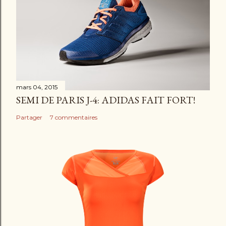
n
t
a
i
r
e
mars 04, 2015
SEMI DE PARIS J-4: ADIDAS FAIT FORT!
Partager
7 commentaires