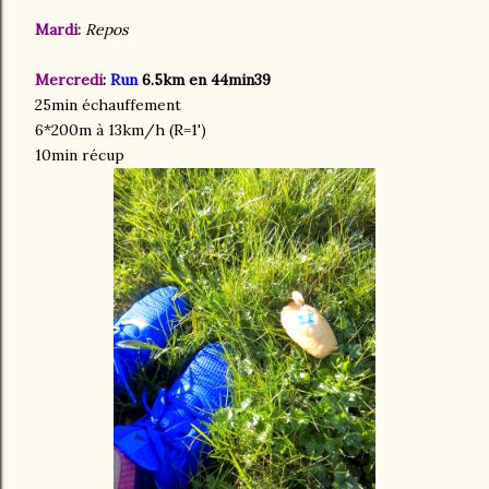
Mardi:
Repos
Mercredi
:
Run
6.5km en 44min39
25min échauffement
6*200m à 13km/h (R=1')
10min récup