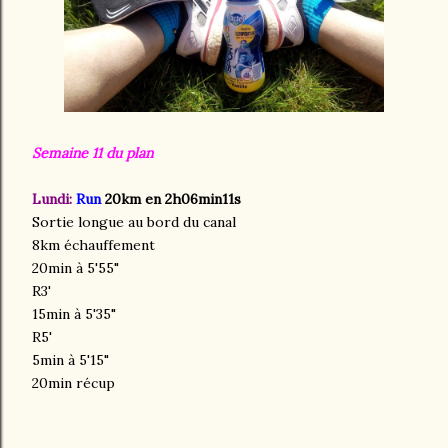
Semaine 11 du plan
Lundi:
Run
20km en 2h06min11s
Sortie longue au bord du canal
8km échauffement
20min à 5'55"
R3'
15min à 5'35"
R5'
5min à 5'15"
20min récup