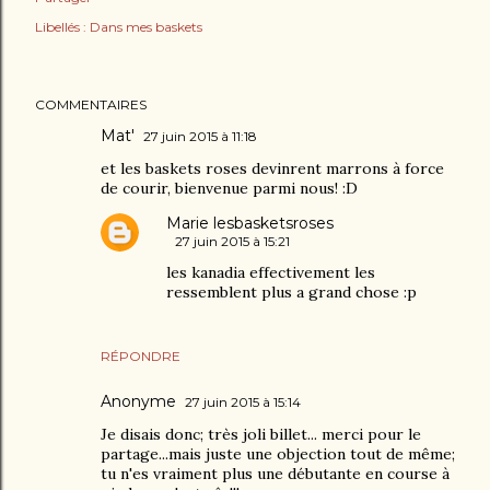
Libellés :
Dans mes baskets
COMMENTAIRES
Mat'
27 juin 2015 à 11:18
et les baskets roses devinrent marrons à force
de courir, bienvenue parmi nous! :D
Marie lesbasketsroses
27 juin 2015 à 15:21
les kanadia effectivement les
ressemblent plus a grand chose :p
RÉPONDRE
Anonyme
27 juin 2015 à 15:14
Je disais donc; très joli billet... merci pour le
partage...mais juste une objection tout de même;
tu n'es vraiment plus une débutante en course à