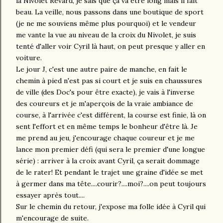
la Nivolet Revard, je sais que ça va être long mais il fait
beau. La veille, nous passons dans une boutique de sport
(je ne me souviens même plus pourquoi) et le vendeur
me vante la vue au niveau de la croix du Nivolet, je suis
tenté d'aller voir Cyril là haut, on peut presque y aller en
voiture.
Le jour J, c'est une autre paire de manche, en fait le
chemin à pied n'est pas si court et je suis en chaussures
de ville (des Doc's pour être exacte), je vais à l'inverse
des coureurs et je m'aperçois de la vraie ambiance de
course, à l'arrivée c'est différent, la course est finie, là on
sent l'effort et en même temps le bonheur d'être là. Je
me prend au jeu, j'encourage chaque coureur et je me
lance mon premier défi (qui sera le premier d'une longue
série) : arriver à la croix avant Cyril, ça serait dommage
de le rater! Et pendant le trajet une graine d'idée se met
à germer dans ma tête....courir?....moi?....on peut toujours
essayer après tout....
Sur le chemin du retour, j'expose ma folle idée à Cyril qui
m'encourage de suite.