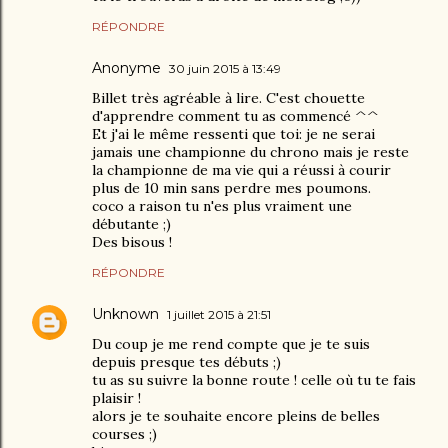
RÉPONDRE
Anonyme
30 juin 2015 à 13:49
Billet très agréable à lire. C'est chouette
d'apprendre comment tu as commencé ^^
Et j'ai le même ressenti que toi: je ne serai
jamais une championne du chrono mais je reste
la championne de ma vie qui a réussi à courir
plus de 10 min sans perdre mes poumons.
coco a raison tu n'es plus vraiment une
débutante ;)
Des bisous !
RÉPONDRE
Unknown
1 juillet 2015 à 21:51
Du coup je me rend compte que je te suis
depuis presque tes débuts ;)
tu as su suivre la bonne route ! celle où tu te fais
plaisir !
alors je te souhaite encore pleins de belles
courses ;)