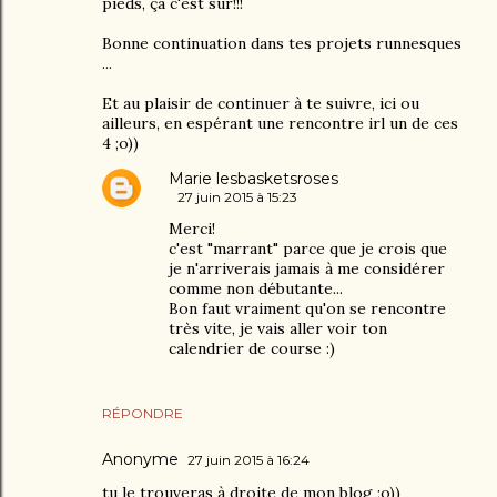
pieds, ça c'est sûr!!!
Bonne continuation dans tes projets runnesques
...
Et au plaisir de continuer à te suivre, ici ou
ailleurs, en espérant une rencontre irl un de ces
4 ;o))
Marie lesbasketsroses
27 juin 2015 à 15:23
Merci!
c'est "marrant" parce que je crois que
je n'arriverais jamais à me considérer
comme non débutante...
Bon faut vraiment qu'on se rencontre
très vite, je vais aller voir ton
calendrier de course :)
RÉPONDRE
Anonyme
27 juin 2015 à 16:24
tu le trouveras à droite de mon blog ;o))