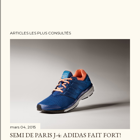
e
r
u
n
ARTICLES LES PLUS CONSULTÉS
c
o
m
m
e
n
t
a
i
r
e
mars 04, 2015
SEMI DE PARIS J-4: ADIDAS FAIT FORT!