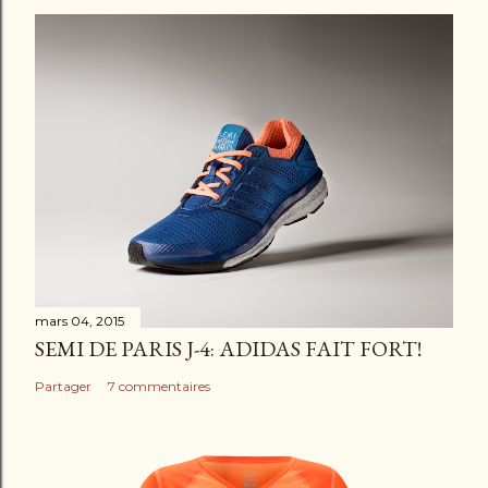
c
o
m
m
e
n
t
a
i
r
e
mars 04, 2015
SEMI DE PARIS J-4: ADIDAS FAIT FORT!
Partager
7 commentaires