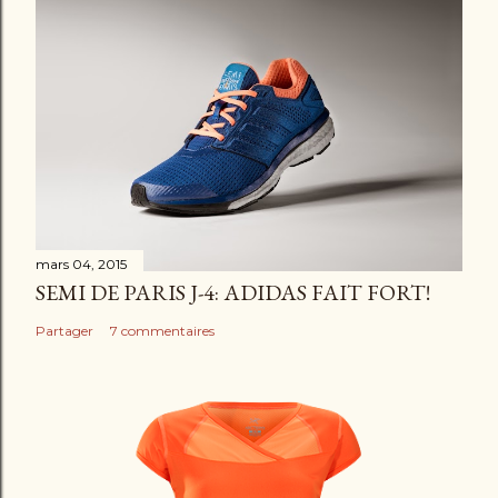
m
e
n
t
a
i
r
e
mars 04, 2015
SEMI DE PARIS J-4: ADIDAS FAIT FORT!
Partager
7 commentaires