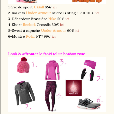
1-Sac de sport
Casall
65€
ici
2-Baskets
Under Armour
Micro G sting TR II 110€
ici
3-Débardeur Brassière
Nike
50€
ici
4-Short
Reebok
Crossfit 60€
ici
5-Sweat à capuche
Under Armour
60€
ici
6-Montre
Polar
FT7 99€
ici
Look 2: Affronter le froid tel un bonbon rose