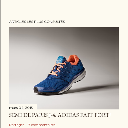
r
u
n
ARTICLES LES PLUS CONSULTÉS
c
o
m
m
e
n
t
a
i
r
e
mars 04, 2015
SEMI DE PARIS J-4: ADIDAS FAIT FORT!
Partager
7 commentaires