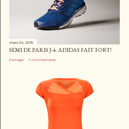
t
a
i
r
e
mars 04, 2015
SEMI DE PARIS J-4: ADIDAS FAIT FORT!
Partager
7 commentaires