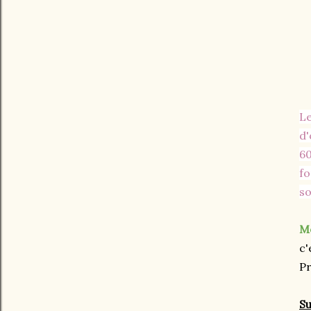
Le
d'
60
fo
so
Mo
c'
P
Su