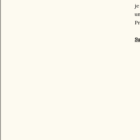
je
un
P
Su