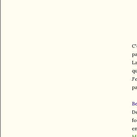
C'
pa
La
qu
J'
pa
Be
De
fo
en
Mo