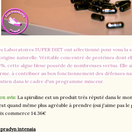
s Laboratoires SUPER DIET ont sélectionné pour vous la s
origine naturelle. Véritable concentré de protéines dont el
%, cette algue bleue possède de nombreuses vertus. Elle 
rme, à contribuer au bon fonctionnement des défenses nat
utien dans le cadre d'un programme minceur.
n avis:
La spiruline est un produit très réputé dans le mon
est quand même plus agréable à prendre (oui j'aime pas le g
rix commerce 14.36€
pradyn intensia