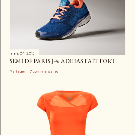
n
t
a
i
r
e
mars 04, 2015
SEMI DE PARIS J-4: ADIDAS FAIT FORT!
Partager
7 commentaires