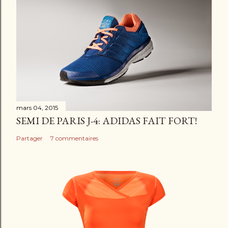
e
n
t
a
i
r
e
mars 04, 2015
SEMI DE PARIS J-4: ADIDAS FAIT FORT!
Partager
7 commentaires