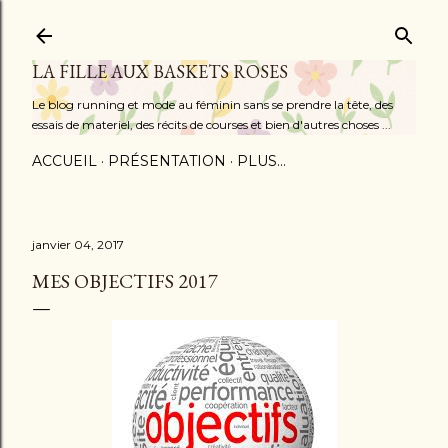
Accéder au contenu principal
LA FILLE AUX BASKETS ROSES
Le blog running et mode au féminin sans se prendre la tête, des
essais de materiel, des récits de courses et bien d'autres choses ...
ACCUEIL
PRÉSENTATION
PLUS…
janvier 04, 2017
MES OBJECTIFS 2017