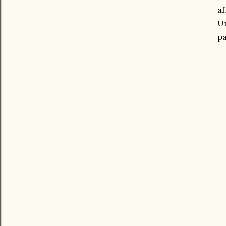
af
Un
pa