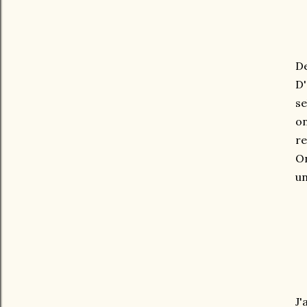
De
D'
se
on
re
On
un
J'