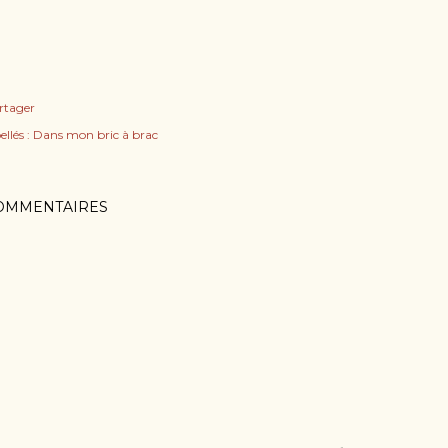
rtager
ellés :
Dans mon bric à brac
OMMENTAIRES