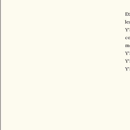
Et
le
Y'
co
mo
Y'
Y'
Y'