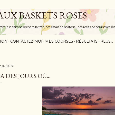
Accéder au contenu principal
 AUX BASKETS ROSES
inin sans se prendre la tête, des essais de materiel, des récits de courses et bi
ION
CONTACTEZ MOI
MES COURSES
RÉSULTATS
PLUS…
n 16, 2017
'A DES JOURS OÙ...