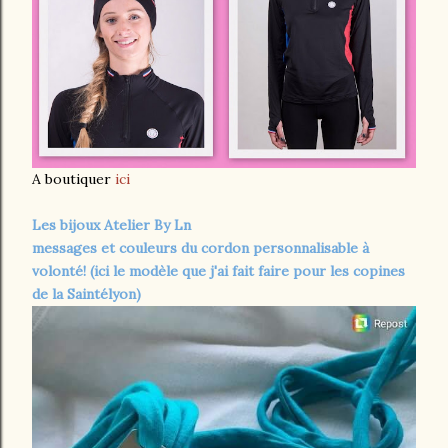
A boutiquer
ici
Les bijoux Atelier By Ln
messages et couleurs du cordon personnalisable à
volonté! (ici le modèle que j'ai fait faire pour les copines
de la Saintélyon)