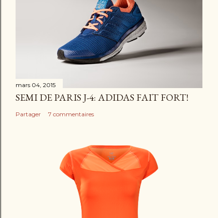
n
t
a
i
r
e
mars 04, 2015
SEMI DE PARIS J-4: ADIDAS FAIT FORT!
Partager
7 commentaires