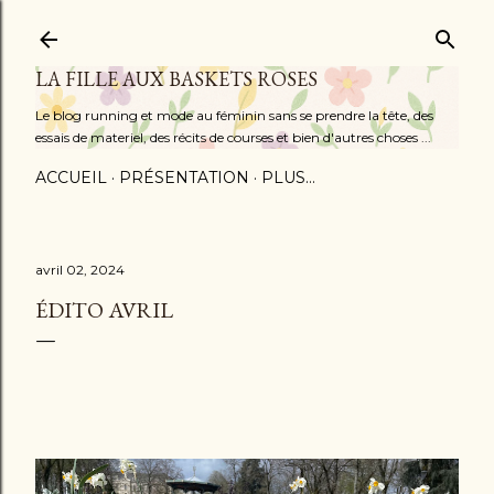
Accéder au contenu principal
LA FILLE AUX BASKETS ROSES
Le blog running et mode au féminin sans se prendre la tête, des
essais de materiel, des récits de courses et bien d'autres choses ...
ACCUEIL
PRÉSENTATION
PLUS…
avril 02, 2024
ÉDITO AVRIL