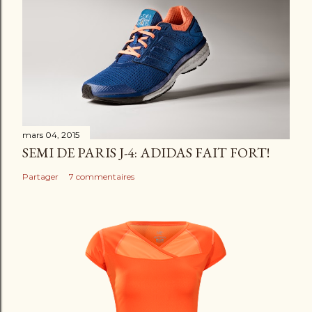
e
n
t
a
i
r
e
mars 04, 2015
SEMI DE PARIS J-4: ADIDAS FAIT FORT!
Partager
7 commentaires