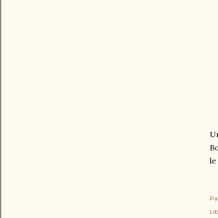
Un
Bo
le
Pa
Lib