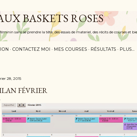
Accéder au contenu principal
 AUX BASKETS ROSES
inin sans se prendre la tête, des essais de materiel, des récits de courses et bi
ION
CONTACTEZ MOI
MES COURSES
RÉSULTATS
PLUS…
rier 28, 2015
ILAN FÉVRIER