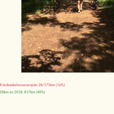
fi lesbasketsrosesenjuin 28/175km (16%)
18km en 2018: 817km (40%)