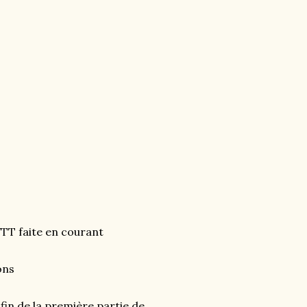
VTT faite en courant
ons
fin de la première partie de