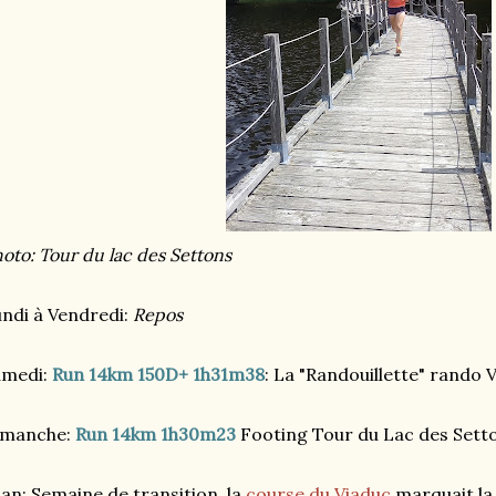
oto: Tour du lac des Settons
ndi à Vendredi:
Repos
amedi:
Run 14km 150D+ 1h31m38
: La "Randouillette" rando 
imanche:
Run 14km 1h30m23
Footing Tour du Lac des Sett
lan: Semaine de transition, la
course du Viaduc
marquait la 