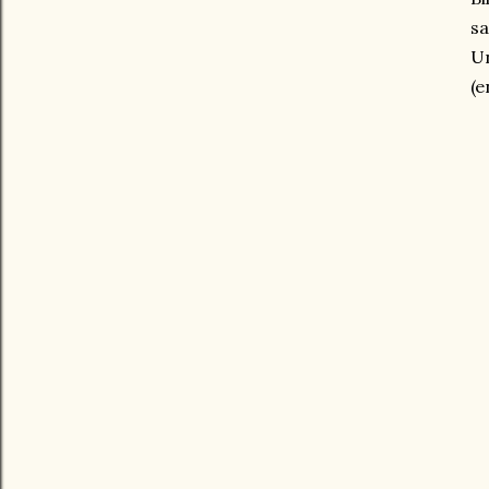
sa
Un
(e