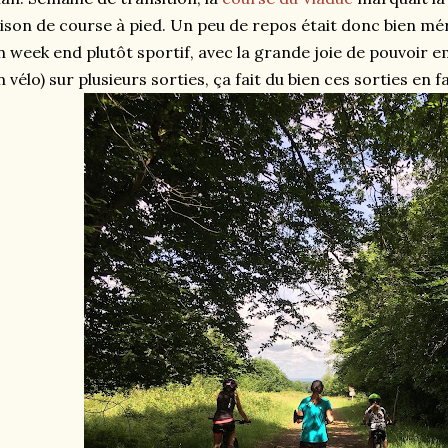
ison de course à pied. Un peu de repos était donc bien mér
 week end plutôt sportif, avec la grande joie de pouvoir 
n vélo) sur plusieurs sorties, ça fait du bien ces sorties en fa